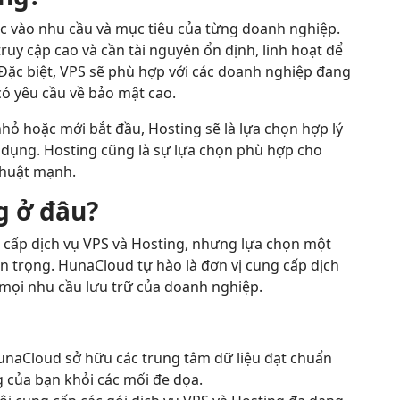
ộc vào nhu cầu và mục tiêu của từng doanh nghiệp.
uy cập cao và cần tài nguyên ổn định, linh hoạt để
g. Đặc biệt, VPS sẽ phù hợp với các doanh nghiệp đang
ó yêu cầu về bảo mật cao.
nhỏ hoặc mới bắt đầu, Hosting sẽ là lựa chọn hợp lý
ử dụng. Hosting cũng là sự lựa chọn phù hợp cho
thuật mạnh.
g ở đâu?
g cấp dịch vụ VPS và Hosting, nhưng lựa chọn một
an trọng. HunaCloud tự hào là đơn vị cung cấp dịch
 mọi nhu cầu lưu trữ của doanh nghiệp.
naCloud sở hữu các trung tâm dữ liệu đạt chuẩn
g của bạn khỏi các mối đe dọa.