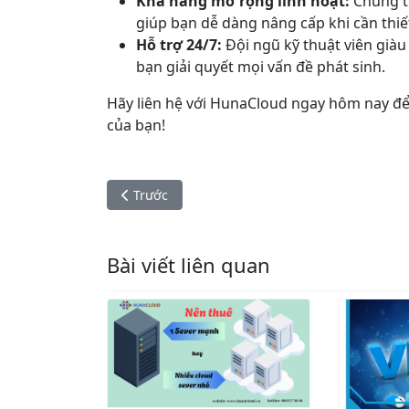
Khả năng mở rộng linh hoạt:
Chúng tô
giúp bạn dễ dàng nâng cấp khi cần thiế
Hỗ trợ 24/7:
Đội ngũ kỹ thuật viên già
bạn giải quyết mọi vấn đề phát sinh.
Hãy liên hệ với HunaCloud ngay hôm nay để
của bạn!
Bài viết trước: Tìm Hiểu Top 3 Nhà Cung Cấp V
Trước
Bài viết liên quan