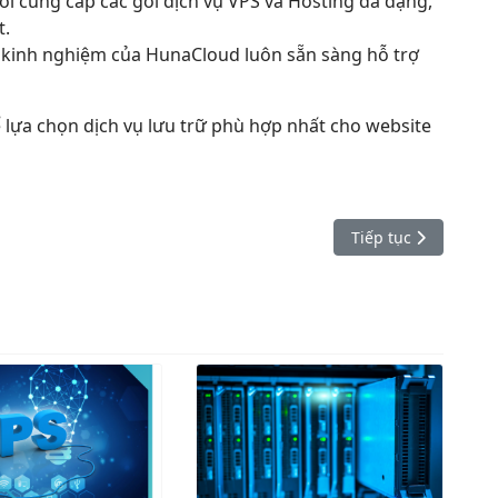
i cung cấp các gói dịch vụ VPS và Hosting đa dạng,
t.
u kinh nghiệm của HunaCloud luôn sẵn sàng hỗ trợ
 lựa chọn dịch vụ lưu trữ phù hợp nhất cho website
PS US Đáng Tin Cậy
Bài viết kế tiếp: 
Tiếp tục