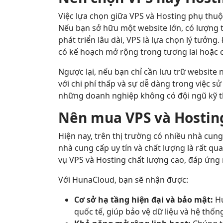
Việc lựa chọn giữa VPS và Hosting phụ thu
Nếu bạn sở hữu một website lớn, có lượng tr
phát triển lâu dài, VPS là lựa chọn lý tưởn
có kế hoạch mở rộng trong tương lai hoặc c
Ngược lại, nếu bạn chỉ cần lưu trữ website 
với chi phí thấp và sự dễ dàng trong việc s
những doanh nghiệp không có đội ngũ kỹ 
Nên mua VPS và Hostin
Hiện nay, trên thị trường có nhiều nhà cun
nhà cung cấp uy tín và chất lượng là rất qu
vụ VPS và Hosting chất lượng cao, đáp ứng
Với HunaCloud, bạn sẽ nhận được:
Cơ sở hạ tầng hiện đại và bảo mật:
Hu
quốc tế, giúp bảo vệ dữ liệu và hệ thốn