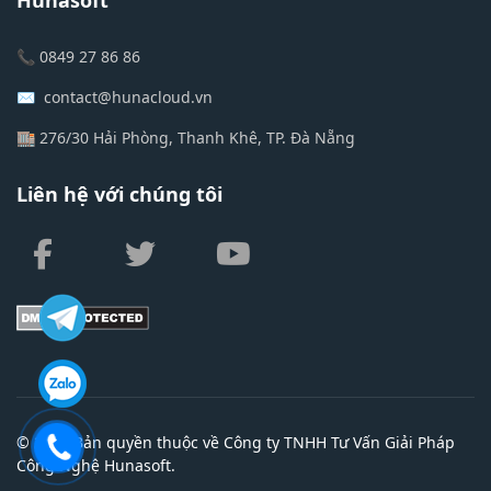
📞 0849 27 86 86
✉️ contact@hunacloud.vn
🏬 276/30 Hải Phòng, Thanh Khê, TP. Đà Nẵng
Liên hệ với chúng tôi
fab
fab
fab
fa-
fa-
fa-
facebook-
twitter
youtube
f
© 2026 Bản quyền thuộc về Công ty TNHH Tư Vấn Giải Pháp
Công Nghệ Hunasoft.