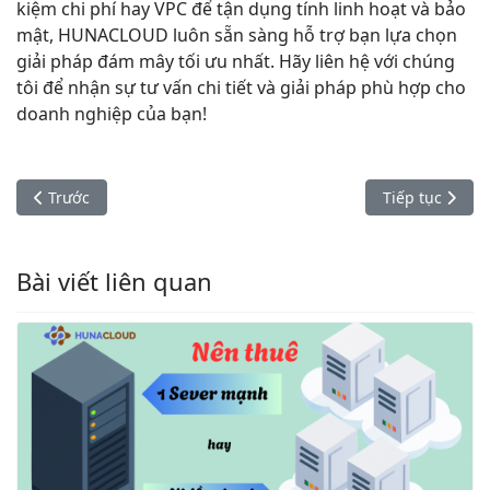
kiệm chi phí hay VPC để tận dụng tính linh hoạt và bảo
mật, HUNACLOUD luôn sẵn sàng hỗ trợ bạn lựa chọn
giải pháp đám mây tối ưu nhất. Hãy liên hệ với chúng
tôi để nhận sự tư vấn chi tiết và giải pháp phù hợp cho
doanh nghiệp của bạn!
Bài viết trước: Web Hosting là gì? Tất Tần Tật Những Điều Cần
Bài viết kế ti
Trước
Tiếp tục
Bài viết liên quan