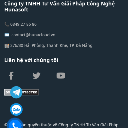
Công ty TNHH Tư Vấn Giải Pháp Công Nghệ
Hunasoft
📞 0849 27 86 86
✉️ contact@hunacloud.vn
🏬 276/30 Hải Phòng, Thanh Khê, TP. Đà Nẵng
Liên hệ với chúng tôi
fab
fab
fab
fa-
fa-
fa-
facebook-
twitter
youtube
f
© 2026 Bản quyền thuộc về Công ty TNHH Tư Vấn Giải Pháp